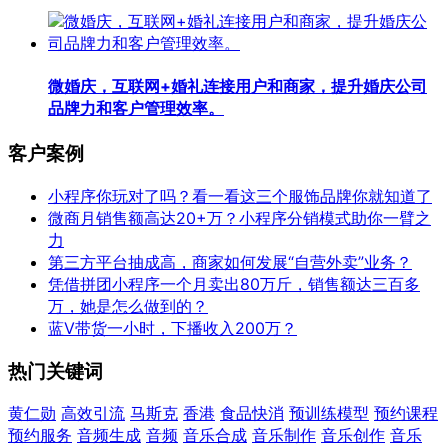
微婚庆，互联网+婚礼连接用户和商家，提升婚庆公司
品牌力和客户管理效率。
客户案例
小程序你玩对了吗？看一看这三个服饰品牌你就知道了
微商月销售额高达20+万？小程序分销模式助你一臂之
力
第三方平台抽成高，商家如何发展“自营外卖”业务？
凭借拼团小程序一个月卖出80万斤，销售额达三百多
万，她是怎么做到的？
蓝V带货一小时，下播收入200万？
热门关键词
黄仁勋
高效引流
马斯克
香港
食品快消
预训练模型
预约课程
预约服务
音频生成
音频
音乐合成
音乐制作
音乐创作
音乐