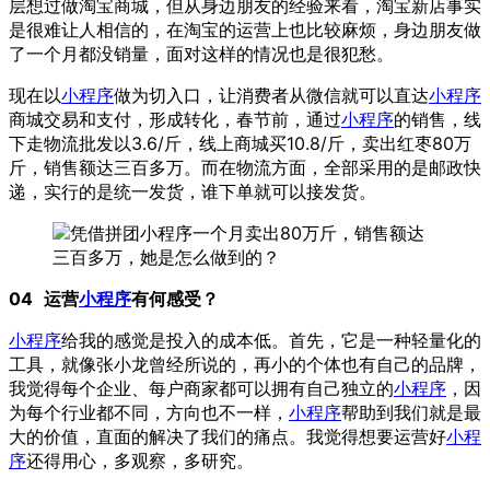
层想过做淘宝商城，但从身边朋友的经验来看，淘宝新店事实
是很难让人相信的，在淘宝的运营上也比较麻烦，身边朋友做
了一个月都没销量，面对这样的情况也是很犯愁。
现在以
小程序
做为切入口，让消费者从微信就可以直达
小程序
商城交易和支付，形成转化，春节前，通过
小程序
的销售，线
下走物流批发以3.6/斤，线上商城买10.8/斤，卖出红枣80万
斤，销售额达三百多万。而在物流方面，全部采用的是邮政快
递，实行的是统一发货，谁下单就可以接发货。
04
运营
小程序
有何感受？
小程序
给我的感觉是投入的成本低。首先，它是一种轻量化的
工具，就像张小龙曾经所说的，再小的个体也有自己的品牌，
我觉得每个企业、每户商家都可以拥有自己独立的
小程序
，因
为每个行业都不同，方向也不一样，
小程序
帮助到我们就是最
大的价值，直面的解决了我们的痛点。我觉得想要运营好
小程
序
还得用心，多观察，多研究。