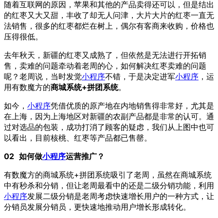
随着互联网的原因，苹果和其他的产品卖得还可以，但是结出
的红枣又大又甜，丰收了却无人问津，大片大片的红枣一直无
法销售，很多的红枣都烂在树上，偶尔有客商来收购，价格也
压得很低。
去年秋天，新疆的红枣又成熟了，但依然是无法进行开拓销
售，卖难的问题牵动着老周的心，如何解决红枣卖难的问题
呢？老周说，当时发觉
小程序
不错，于是决定进军
小程序
，运
用有数魔方的
商城系统+拼团系统
。
如今，
小程序
凭借优质的原产地在内地销售得非常好，尤其是
在上海，因为上海地区对新疆的农副产品都是非常的认可。通
过对选品的包装，成功打消了顾客的疑虑，我们从上图中也可
以看出，目前核桃、红枣等产品都已售罄。
02
如何做
小程序
运营推广？
有数魔方的商城系统+拼团系统吸引了老周，虽然在商城系统
中有秒杀和分销，但让老周最看中的还是二级分销功能，利用
小程序
发展二级分销是老周考虑快速增长用户的一种方式，让
分销员发展分销员，更快速地推动用户增长形成转化。