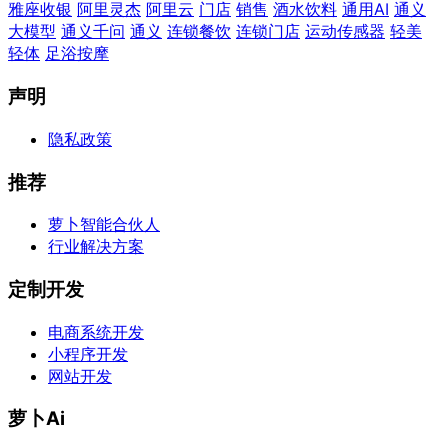
雅座收银
阿里灵杰
阿里云
门店
销售
酒水饮料
通用AI
通义
大模型
通义千问
通义
连锁餐饮
连锁门店
运动传感器
轻美
轻体
足浴按摩
声明
隐私政策
推荐
萝卜智能合伙人
行业解决方案
定制开发
电商系统开发
小程序开发
网站开发
萝卜Ai