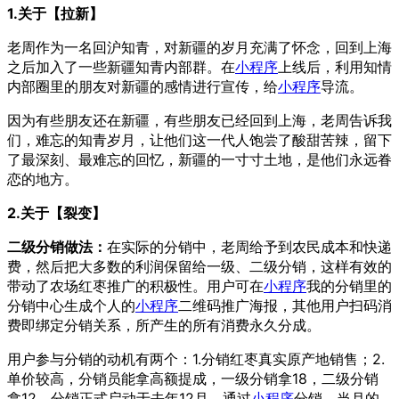
1.关于【拉新】
老周作为一名回沪知青，对新疆的岁月充满了怀念，回到上海
之后加入了一些新疆知青内部群。在
小程序
上线后，利用知情
内部圈里的朋友对新疆的感情进行宣传，给
小程序
导流。
因为有些朋友还在新疆，有些朋友已经回到上海，老周告诉我
们，难忘的知青岁月，让他们这一代人饱尝了酸甜苦辣，留下
了最深刻、最难忘的回忆，新疆的一寸寸土地，是他们永远眷
恋的地方。
2.关于【裂变】
二级分销做法：
在实际的分销中，老周给予到农民成本和快递
费，然后把大多数的利润保留给一级、二级分销，这样有效的
带动了农场红枣推广的积极性。用户可在
小程序
我的分销里的
分销中心生成个人的
小程序
二维码推广海报，其他用户扫码消
费即绑定分销关系，所产生的所有消费永久分成。
用户参与分销的动机有两个：1.分销红枣真实原产地销售；2.
单价较高，分销员能拿高额提成，一级分销拿18，二级分销
拿12。分销正式启动于去年12月，通过
小程序
分销，当月的