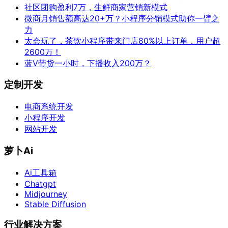
社区团购盈利7万，生鲜商家营销新模式
微商月销售额高达20+万？小程序分销模式助你一臂之
力
太会玩了，茶饮小程序带来门店80%以上订单，用户超
2600万！
蓝V带货一小时，下播收入200万？
定制开发
电商系统开发
小程序开发
网站开发
萝卜Ai
Ai工具箱
Chatgpt
Midjourney
Stable Diffusion
行业解决方案