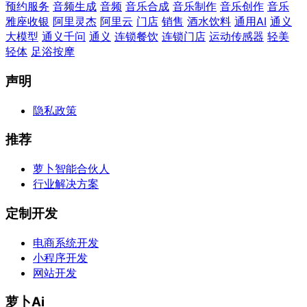
预约服务
音频生成
音频
音乐合成
音乐制作
音乐创作
音乐
雅座收银
阿里灵杰
阿里云
门店
销售
酒水饮料
通用AI
通义
大模型
通义千问
通义
连锁餐饮
连锁门店
运动传感器
轻美
轻体
足浴按摩
声明
隐私政策
推荐
萝卜智能合伙人
行业解决方案
定制开发
电商系统开发
小程序开发
网站开发
萝卜Ai