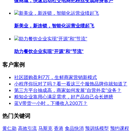
微商城，快速启动社交电商把粉丝变成终身客户
新美业，新连锁，智能化运营业绩起飞
助力餐饮企业实现“开源”和“节流”
客户案例
社区团购盈利7万，生鲜商家营销新模式
小程序你玩对了吗？看一看这三个服饰品牌你就知道了
第三方平台抽成高，商家如何发展“自营外卖”业务？
粮知企业靠用心满足需求，好产品自己会长翅膀
蓝V带货一小时，下播收入200万？
热门关键词
黄仁勋
高效引流
马斯克
香港
食品快消
预训练模型
预约课程