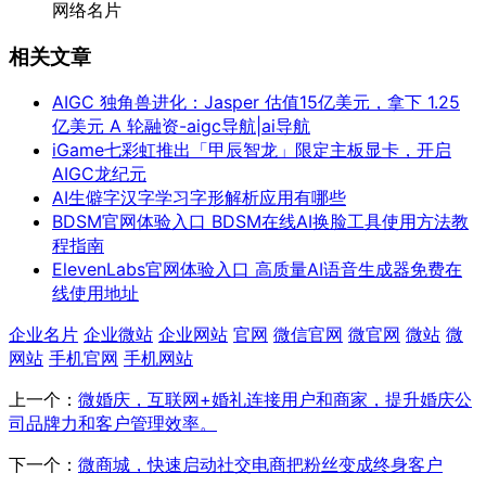
相关文章
AIGC 独角兽进化：Jasper 估值15亿美元，拿下 1.25
亿美元 A 轮融资-aigc导航|ai导航
iGame七彩虹推出「甲辰智龙」限定主板显卡，开启
AIGC龙纪元
AI生僻字汉字学习字形解析应用有哪些
BDSM官网体验入口 BDSM在线AI换脸工具使用方法教
程指南
ElevenLabs官网体验入口 高质量AI语音生成器免费在
线使用地址
企业名片
企业微站
企业网站
官网
微信官网
微官网
微站
微
网站
手机官网
手机网站
上一个：
微婚庆，互联网+婚礼连接用户和商家，提升婚庆公
司品牌力和客户管理效率。
下一个：
微商城，快速启动社交电商把粉丝变成终身客户